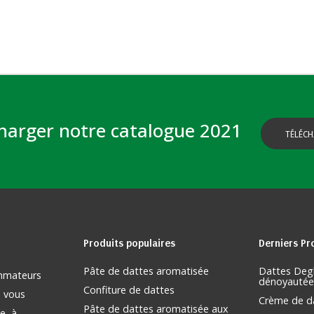
harger notre catalogue 2021
TÉLÉCH
Produits
populaires
Derniers
Pr
Pâte de dattes aromatisée
Dattes Deg
ommateurs
dénoyautée
Confiture de dattes
s vous
Crème de d
Pâte de dattes aromatisée aux
e, à