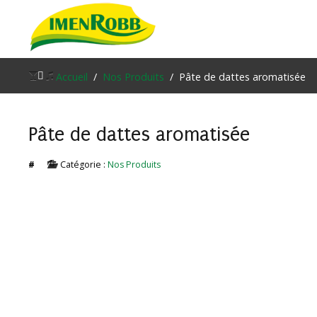
Accueil
Accueil
Nos Produits
Pâte de dattes aromatisée
À propos
Pâte de dattes aromatisée
Nos Produits
Contacter Nous
#
Catégorie :
Nos Produits
Blog