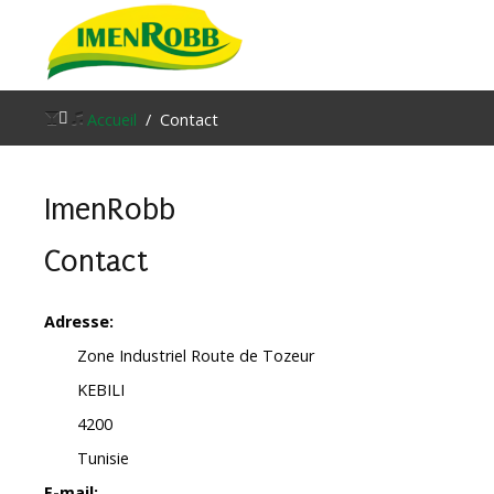
Accueil
Accueil
Contact
À propos
ImenRobb
Nos Produits
Contact
Contacter Nous
Blog
Adresse:
Zone Industriel Route de Tozeur
KEBILI
4200
Tunisie
E-mail: