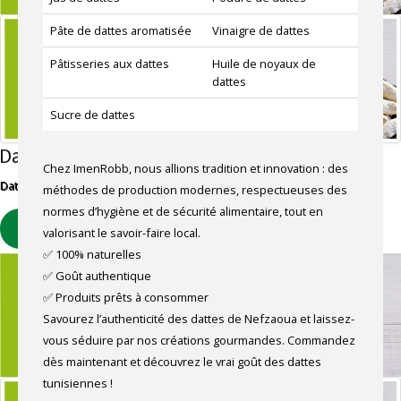
Pâte de dattes aromatisée
Vinaigre de dattes
Pâtisseries aux dattes
Huile de noyaux de
dattes
Sucre de dattes
Dattes dénoyautées
Chez ImenRobb, nous allions tradition et innovation : des
Dattes Deglet Nour dénoyautées, saveur douce et texture fondante
méthodes de production modernes, respectueuses des
normes d’hygiène et de sécurité alimentaire, tout en
EN SAVOIR PLUS
valorisant le savoir-faire local.
✅ 100% naturelles
✅ Goût authentique
✅ Produits prêts à consommer
Savourez l’authenticité des dattes de Nefzaoua et laissez-
vous séduire par nos créations gourmandes. Commandez
dès maintenant et découvrez le vrai goût des dattes
tunisiennes !