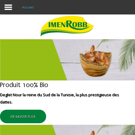
Accueil
Accueil
À propos
Nos Produits
Contacter Nous
Blog
Produit 100% Bio
Deglet Nour la reine du Sud de la Tunisie, la plus prestigieuse des
dattes.
EN SAVOIR PLUS