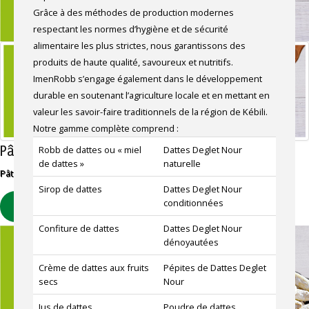
Grâce à des méthodes de production modernes
respectant les normes d’hygiène et de sécurité
alimentaire les plus strictes, nous garantissons des
produits de haute qualité, savoureux et nutritifs.
ImenRobb s’engage également dans le développement
durable en soutenant l’agriculture locale et en mettant en
valeur les savoir-faire traditionnels de la région de Kébili.
Notre gamme complète comprend :
Pâte de dattes
Robb de dattes ou « miel
Dattes Deglet Nour
de dattes »
naturelle
Pâte de dattes extra 100% naturelles.
Sirop de dattes
Dattes Deglet Nour
conditionnées
EN SAVOIR PLUS
Confiture de dattes
Dattes Deglet Nour
dénoyautées
Crème de dattes aux fruits
Pépites de Dattes Deglet
secs
Nour
Jus de dattes
Poudre de dattes