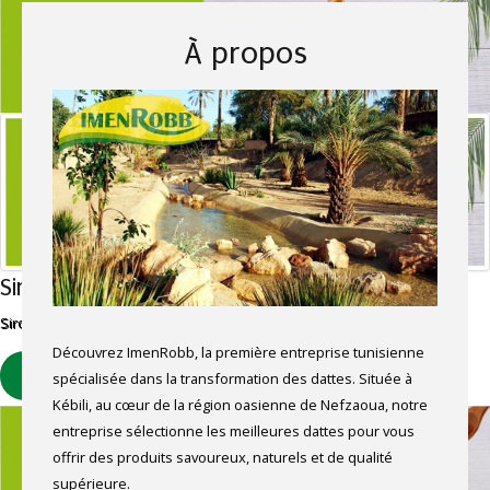
À propos
Sirop de dattes
Sirop sucré foncé obtenu à partir d'extrait de dattes.
Découvrez ImenRobb, la première entreprise tunisienne
spécialisée dans la transformation des dattes. Située à
EN SAVOIR PLUS
Kébili, au cœur de la région oasienne de Nefzaoua, notre
entreprise sélectionne les meilleures dattes pour vous
offrir des produits savoureux, naturels et de qualité
supérieure.