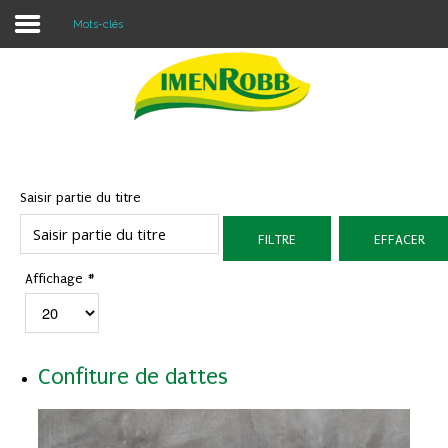
Mots-clés
Accueil
À propos
Nos Produits
Saisir partie du titre
Contacter Nous
FILTRE
EFFACER
Blog
Affichage #
Confiture de dattes