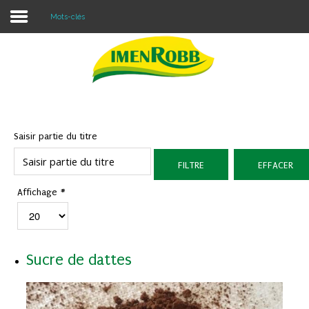
Mots-clés
Accueil
À propos
Nos Produits
Saisir partie du titre
Contacter Nous
FILTRE
EFFACER
Blog
Affichage #
Sucre de dattes