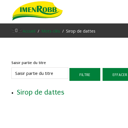
Accueil
Accueil
Mots-clés
Sirop de dattes
À propos
Nos Produits
Saisir partie du titre
Contacter Nous
FILTRE
EFFACER
Blog
Sirop de dattes