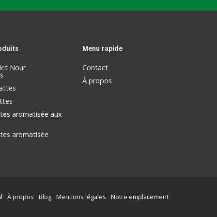
oduits
Menu
rapide
let Nour
Contact
s
À propos
attes
ttes
tes aromatisée aux
tes aromatisée
l
À propos
Blog
Mentions légales
Notre emplacement