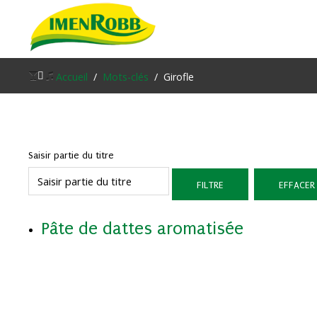
Accueil
Accueil
Mots-clés
Girofle
À propos
Nos Produits
Saisir partie du titre
Contacter Nous
FILTRE
EFFACER
Blog
Pâte de dattes aromatisée