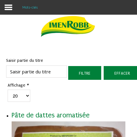
Mots-clés
Accueil
À propos
Nos Produits
Saisir partie du titre
Contacter Nous
FILTRE
EFFACER
Blog
Affichage #
Pâte de dattes aromatisée