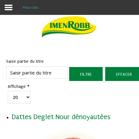
Mots-clés
Accueil
À propos
Nos Produits
Saisir partie du titre
Contacter Nous
FILTRE
EFFACER
Blog
Affichage #
Dattes Deglet Nour dénoyautées