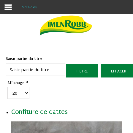
Mots-clés
Accueil
À propos
Nos Produits
Saisir partie du titre
Contacter Nous
FILTRE
EFFACER
Blog
Affichage #
Confiture de dattes