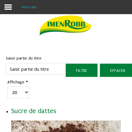
Mots-clés
Accueil
À propos
Nos Produits
Saisir partie du titre
Contacter Nous
FILTRE
EFFACER
Blog
Affichage #
Sucre de dattes